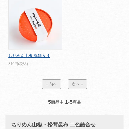
ちりめん山椒 丸箱入り
810円(税込)
« 前へ
次へ »
5
1-5
商品中
商品
ちりめん山椒・松茸昆布 二色詰合せ