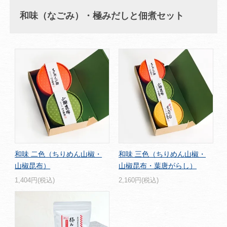
和味（なごみ）・極みだしと佃煮セット
和味 二色（ちりめん山椒・
和味 三色（ちりめん山椒・
山椒昆布）
山椒昆布・葉唐がらし）
1,404円(税込)
2,160円(税込)