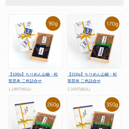
【100g】ちりめん山椒・松
【210g】ちりめん山椒・松
茸昆布 二色詰合せ
茸昆布 二色詰合せ
1,188円(税込)
2,160円(税込)