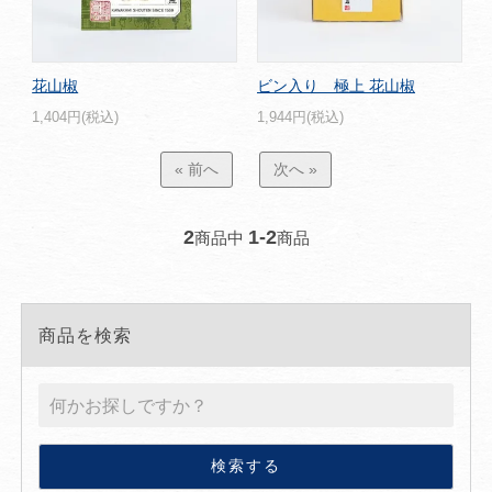
花山椒
ビン入り 極上 花山椒
1,404円(税込)
1,944円(税込)
« 前へ
次へ »
2
1-2
商品中
商品
商品を検索