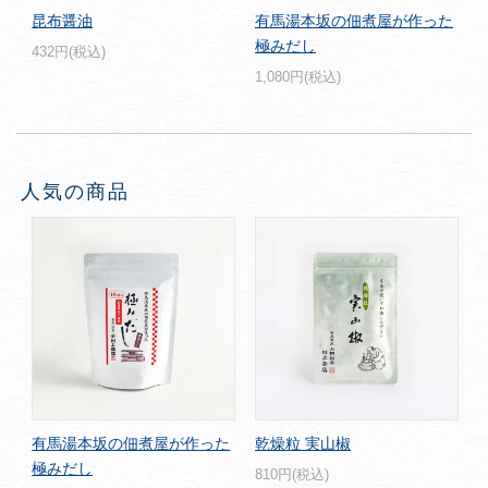
昆布醤油
有馬湯本坂の佃煮屋が作った
極みだし
432円(税込)
1,080円(税込)
人気の商品
有馬湯本坂の佃煮屋が作った
乾燥粒 実山椒
極みだし
810円(税込)