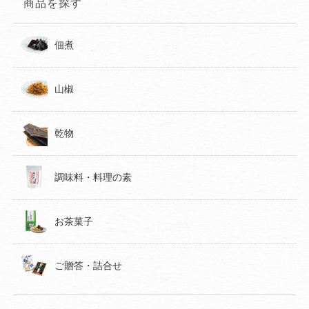
商品を探す
佃煮
山椒
乾物
調味料・料理の素
お茶菓子
ご贈答・詰合せ