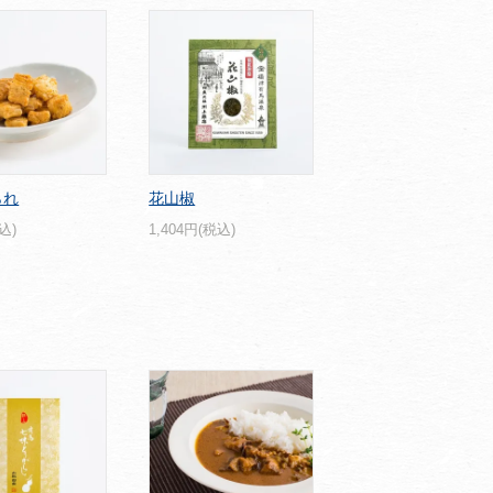
られ
花山椒
込)
1,404円(税込)