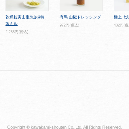
乾燥粒実山椒&山椒特
有馬 山椒ドレッシング
極上 七
製ミル
972円(税込)
432円(税
2,255円(税込)
Copyright © kawakami-shouten Co.,Ltd. All Rights Reserved.