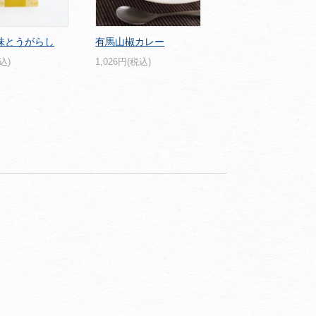
味とうがらし
有馬山椒カレー
込)
1,026円(税込)