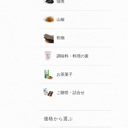
佃煮
山椒
乾物
調味料・料理の素
お茶菓子
ご贈答・詰合せ
価格から選ぶ