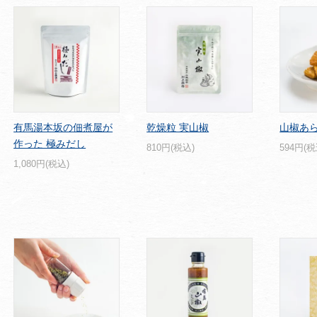
有馬湯本坂の佃煮屋が
乾燥粒 実山椒
山椒あ
作った 極みだし
810円(税込)
594円(税
1,080円(税込)