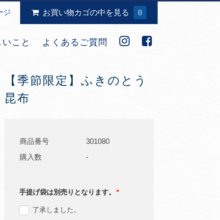
ージ
お買い物カゴの中を見る
0
しいこと
よくあるご質問
【季節限定】ふきのとう
昆布
商品番号
301080
購入数
-
手提げ袋は別売りとなります。
*
了承しました。