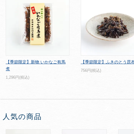
【季節限定】新物 いかなご有馬
【季節限定】ふきのとう昆
煮
756円(税込)
1,296円(税込)
人気の商品