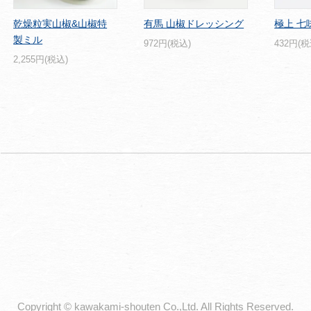
乾燥粒実山椒&山椒特
有馬 山椒ドレッシング
極上 七
製ミル
972円(税込)
432円(税
2,255円(税込)
Copyright © kawakami-shouten Co.,Ltd. All Rights Reserved.