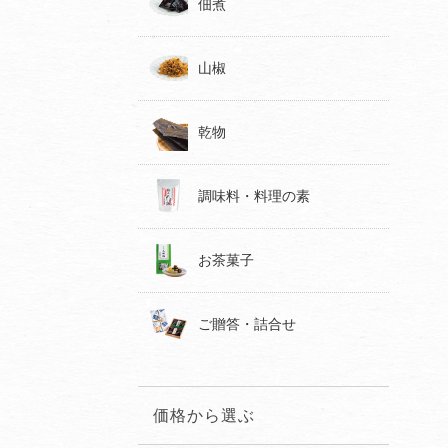
佃煮
山椒
乾物
調味料・料理の素
お茶菓子
ご贈答・詰合せ
価格から選ぶ