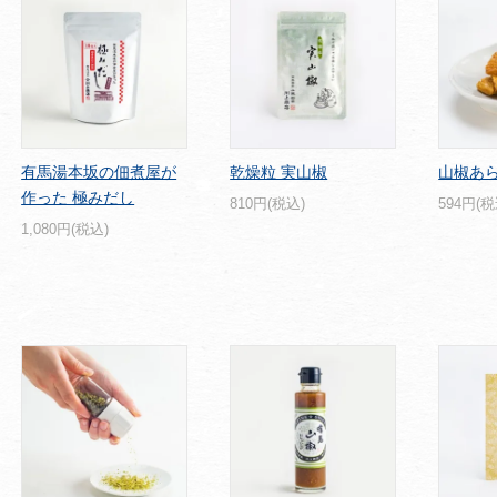
有馬湯本坂の佃煮屋が
乾燥粒 実山椒
山椒あ
作った 極みだし
810円(税込)
594円(税
1,080円(税込)