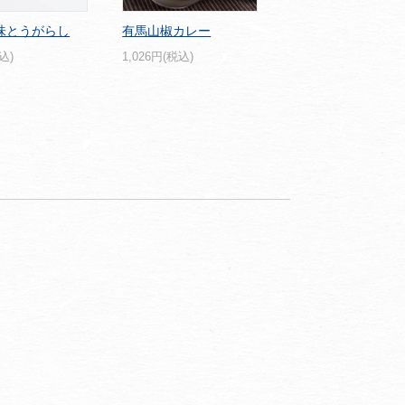
味とうがらし
有馬山椒カレー
込)
1,026円(税込)