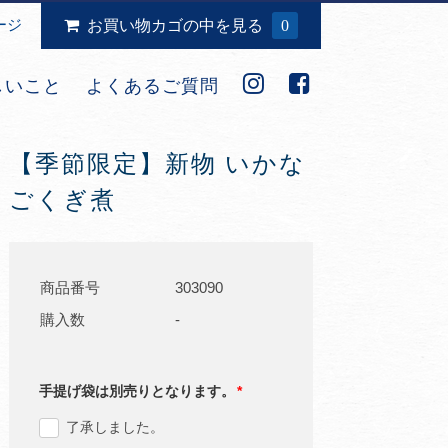
ージ
お買い物カゴの中を見る
0
しいこと
よくあるご質問
【季節限定】新物 いかな
ごくぎ煮
商品番号
303090
購入数
-
手提げ袋は別売りとなります。
*
了承しました。