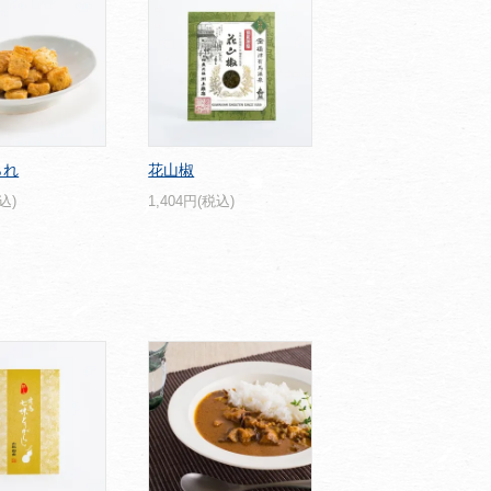
られ
花山椒
込)
1,404円(税込)